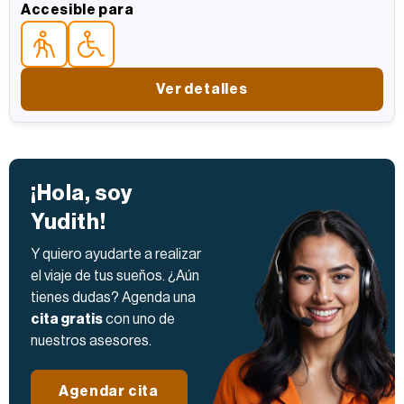
5 estrellas
Accesible para
Accesible parapara personas mayores
Accesible parapersonas con movilidad reducida
Ver detalles
¡Hola, soy
Yudith!
Y quiero ayudarte a realizar
el viaje de tus sueños. ¿Aún
tienes dudas? Agenda una
cita gratis
con uno de
nuestros asesores.
Agendar cita