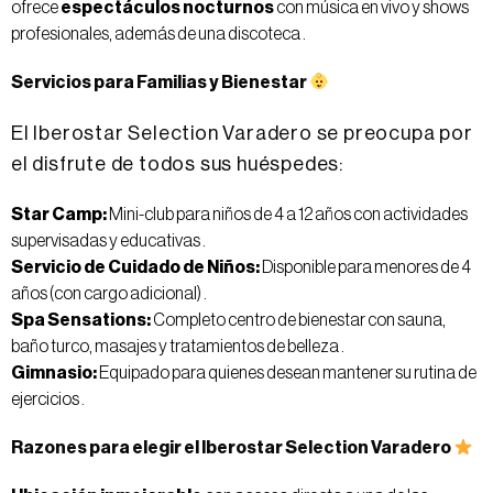
ofrece
espectáculos nocturnos
con música en vivo y shows
profesionales, además de una discoteca .
Servicios para Familias y Bienestar
El Iberostar Selection Varadero se preocupa por
el disfrute de todos sus huéspedes:
Star Camp:
Mini-club para niños de 4 a 12 años con actividades
supervisadas y educativas .
Servicio de Cuidado de Niños:
Disponible para menores de 4
años (con cargo adicional) .
Spa Sensations:
Completo centro de bienestar con sauna,
baño turco, masajes y tratamientos de belleza .
Gimnasio:
Equipado para quienes desean mantener su rutina de
ejercicios .
Razones para elegir el Iberostar Selection Varadero