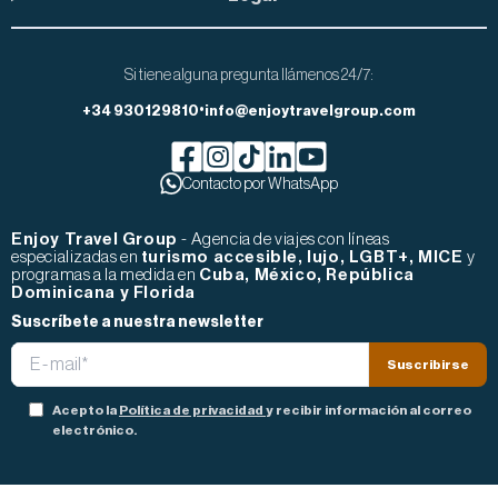
Si tiene alguna pregunta llámenos 24/7:
•
+34 930129810
info@enjoytravelgroup.com
Facebook de Enjoy Travel Group
Contacto por WhatsApp
Instagram de Enjoy Travel Group
Tiktok de Enjoy Travel Group
Linkedin de Enjoy Travel Group
Youtube de Enjoy Travel Gr
Enjoy Travel Group
- Agencia de viajes con líneas
especializadas en
turismo accesible, lujo, LGBT+, MICE
y
programas a la medida en
Cuba, México, República
Dominicana y Florida
Suscríbete a nuestra newsletter
Correo
Suscribirse
electrónico
Consentimiento de privacidad
Acepto la
Política de privacidad
y recibir información al correo
electrónico.