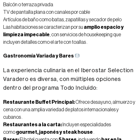
Balcón o terraza privada
TV de pantalla plana con canales por cable
Artículos de baño como batas, zapatillas y secador de pelo
Las habitaciones se caracterizan por su
amplio espacio y
limpieza impecable
, con servicios de housekeeping que
incluyen detalles como el arte con toallas .
Gastronomía Variada y Bares
La experiencia culinaria en el Iberostar Selection
Varadero es diversa, con múltiples opciones
dentro del programa Todo Incluido:
Restaurante Buffet Principal:
Ofrece desayuno, almuerzo y
cena con una amplia variedad de platos internacionales y
cubanos .
Restaurantes a la carta:
Incluyen especialidades
como
gourmet, japonés y steak house
.
Bares:
El hotel cuenta con
5 bares
, incluyendo
bar en la