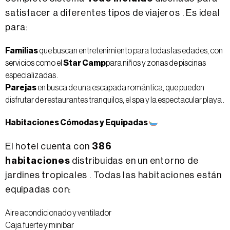
satisfacer a diferentes tipos de viajeros . Es ideal
para:
Familias
que buscan entretenimiento para todas las edades, con
servicios como el
Star Camp
para niños y zonas de piscinas
especializadas .
Parejas
en busca de una escapada romántica, que pueden
disfrutar de restaurantes tranquilos, el spa y la espectacular playa .
Habitaciones Cómodas y Equipadas
El hotel cuenta con
386
habitaciones
distribuidas en un entorno de
jardines tropicales . Todas las habitaciones están
equipadas con:
Aire acondicionado y ventilador
Caja fuerte y minibar