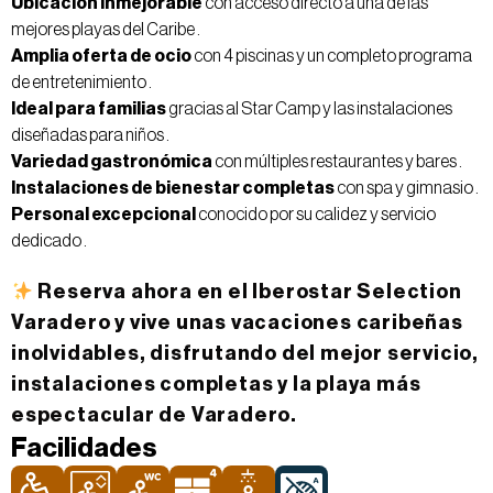
Ubicación inmejorable
con acceso directo a una de las
mejores playas del Caribe .
Amplia oferta de ocio
con 4 piscinas y un completo programa
de entretenimiento .
Ideal para familias
gracias al Star Camp y las instalaciones
diseñadas para niños .
Variedad gastronómica
con múltiples restaurantes y bares .
Instalaciones de bienestar completas
con spa y gimnasio .
Personal excepcional
conocido por su calidez y servicio
dedicado .
Reserva ahora en el Iberostar Selection
Varadero y vive unas vacaciones caribeñas
inolvidables, disfrutando del mejor servicio,
instalaciones completas y la playa más
espectacular de Varadero.
Facilidades