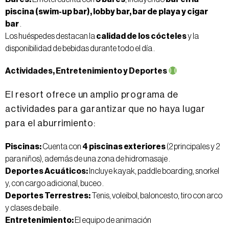
piscina (swim-up bar), lobby bar, bar de playa y cigar
bar
.
Los huéspedes destacan la
calidad de los cócteles
y la
disponibilidad de bebidas durante todo el día .
Actividades, Entretenimiento y Deportes
El resort ofrece un amplio programa de
actividades para garantizar que no haya lugar
para el aburrimiento:
Piscinas:
Cuenta con
4 piscinas exteriores
(2 principales y 2
para niños), además de una zona de hidromasaje .
Deportes Acuáticos:
Incluye kayak, paddle boarding, snorkel
y, con cargo adicional, buceo .
Deportes Terrestres:
Tenis, voleibol, baloncesto, tiro con arco
y clases de baile .
Entretenimiento:
El equipo de animación