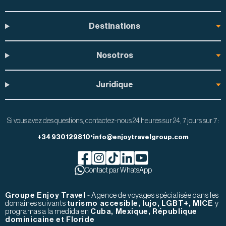
Destinations
Nosotros
Juridique
Si vous avez des questions, contactez-nous 24 heures sur 24, 7 jours sur 7 :
•
+34 930129810
info@enjoytravelgroup.com
Facebook de Enjoy Travel Group
Contact par WhatsApp
Instagram de Enjoy Travel Group
Tiktok de Enjoy Travel Group
Linkedin de Enjoy Travel Group
Youtube de Enjoy Travel Gr
Groupe Enjoy Travel
- Agence de voyages spécialisée dans les
domaines suivants
turismo accesible, lujo, LGBT+, MICE
y
programas a la medida en
Cuba, Mexique, République
dominicaine et Floride