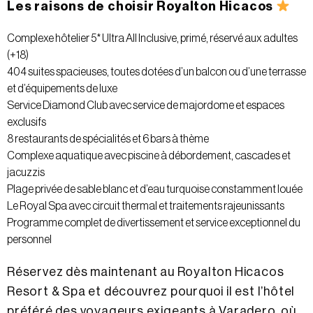
Les raisons de choisir Royalton Hicacos
Complexe hôtelier 5* Ultra All Inclusive, primé, réservé aux adultes
(+18)
404 suites spacieuses, toutes dotées d’un balcon ou d’une terrasse
et d’équipements de luxe
Service Diamond Club avec service de majordome et espaces
exclusifs
8 restaurants de spécialités et 6 bars à thème
Complexe aquatique avec piscine à débordement, cascades et
jacuzzis
Plage privée de sable blanc et d’eau turquoise constamment louée
Le Royal Spa avec circuit thermal et traitements rajeunissants
Programme complet de divertissement et service exceptionnel du
personnel
Réservez dès maintenant au Royalton Hicacos
Resort & Spa et découvrez pourquoi il est l’hôtel
préféré des voyageurs exigeants à Varadero, où