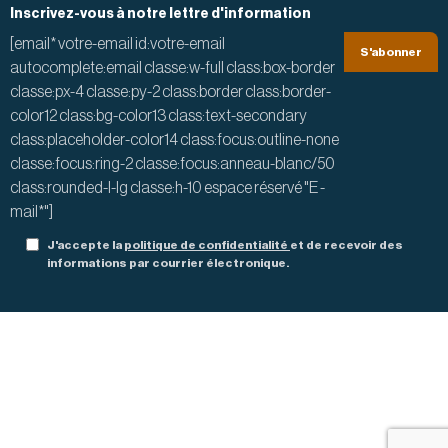
Inscrivez-vous à notre lettre d'information
Adresse
[email* votre-email id:votre-email
S'abonner
électronique
autocomplete:email classe:w-full class:box-border
classe:px-4 classe:py-2 class:border class:border-
color12 class:bg-color13 class:text-secondary
class:placeholder-color14 class:focus:outline-none
classe:focus:ring-2 classe:focus:anneau-blanc/50
class:rounded-l-lg classe:h-10 espace réservé "E -
mail*"]
Consentement à la protection de la vie privée
J'accepte la
politique de confidentialité
et de recevoir des
informations par courrier électronique.